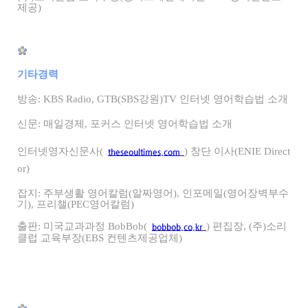
제공)
기타경력
방송: KBS Radio, GTB(SBS강원)TV 인터넷 영어학습법 소개
신문: 매일경제, 포커스 인터넷 영어학습법 소개
인터넷영자신문사(
) 창단 이사(ENIE Direct
theseoultimes.com
or)
잡지: 주부생활 영어칼럼(알짜영어), 인포메일(영어장벽부수
기), 프리챌(PEC영어칼럼)
출판: 미국교과과정 BobBob(
) 편집장, (주)소리
bobbob.co.kr
클럽 교육부장(EBS 컨텐츠제공업체)