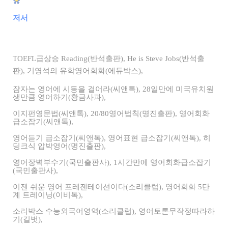
저서
TOEFL급상승 Reading(반석출판), He is Steve Jobs(반석출
판), 기영석의 유학영어회화(에듀박스),
잠자는 영어에 시동을 걸어라(씨앤톡), 28일만에 미국유치원
생만큼 영어하기(황금사과),
이지펀영문법(씨앤톡), 20/80영어법칙(명진출판), 영어회화
급소잡기(씨앤톡),
영어듣기 급소잡기(씨앤톡), 영어표현 급소잡기(씨앤톡), 히
딩크식 압박영어(명진출판),
영어장벽부수기(국민출판사), 1시간만에 영어회화급소잡기
(국민출판사),
이젠 쉬운 영어 프레젠테이션이다(소리클럽), 영어회화 5단
계 트레이닝(이비톡),
소리박스 수능외국어영역(소리클럽), 영어토론무작정따라하
기(길벗),