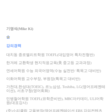
기영석(Mike Ki)
강의경력
대치동 종로엘리트학원 TOEFL(대입영어 특차전형반)
한겨레 교환학생 현지적응교육(美 중고등 교과과정)
연세어학원 수능 외국어영역(수능 실전반/ 특목고 대비반)
이화어학원 교수부장, 부원장(특목고 대비반)
가천대,한성대(TOEIC), 르노삼성, Toshiba, LG(영어프레젠테
이션), 서초구청(영어회화)
민병철어학원 TOEFL(유학준비반), MBC아카데미, ULI어학
원(대표강사)
(주)소리클럽 교육부장(영어프레젠테이션 EBS 강의컨텐츠