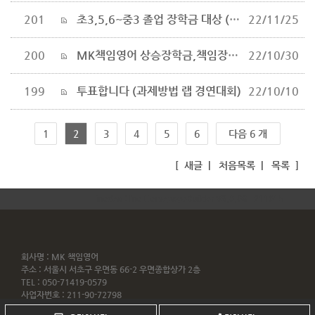
201
초3,5,6~중3 졸업 장학금 대상 (마무리 Perfect)
22/11/25
200
MK책임영어 상승장학금,책임장학금,학교별 배틀 결과 (1인 1닭 + 문상)
22/10/30
199
투표합니다 (과제방법 랩 경연대회)
22/10/10
1
2
3
4
5
6
다음 6 개
[
새글
|
처음목록
|
목록
]
inodea : Ino HomepageBuilder V8.0.08 - 211015
회사명 : MK 책임영어
주소 : 서울시 서초구 우면동 66-2 우면종합상가 2층
TEL : 050-71419-0579
사업자번호 : 211-90-72798
Copyrightⓒ by
MKenglish.com
All rights reserved.