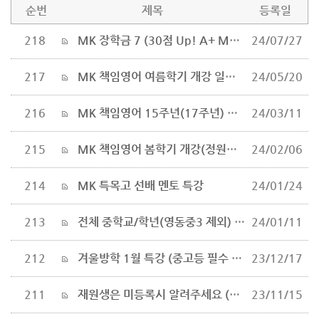
순번
제목
등록일
218
MK 장학금 7 (30점 Up! A+ MK 책임영어 Diamond in the Rough)
24/07/27
217
MK 책임영어 여름학기 개강 일정(정원미달반 소수 모집)
24/05/20
216
MK 책임영어 15주년(17주년) 재원, 이전 재원, 멘토 장학금 지급
24/03/11
215
MK 책임영어 봄학기 개강(정원미달반 소수 모집)
24/02/06
214
MK 특목고 선배 멘토 특강
24/01/24
213
전체 중학교/학년(영동중3 제외) 2학기 기말 지필 90점 이상 & 상승
24/01/11
212
겨울방학 1월 특강 (중고등 필수 문법 + 국제중 외고 필독서)
23/12/17
211
재원생은 미등록시 알려주세요 (겨울학기 개강 12월)
23/11/15